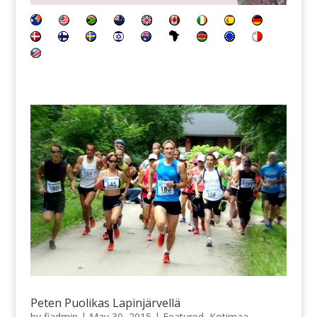
Peten Puolikas Lapinjärvellä
by
fiadmin
|
May 30, 2015
|
Featured
,
Kotimaa
,